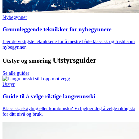
Nybegynner
Grunnleggende teknikker for nybegynnere
Lær de viktigste teknikkene for å mestre både klassisk og fristil som
nybegynner.
Utstyrsguider
Utstyr og smøring
Se alle guider
Utstyr
Guide til å velge riktige langrennsski
Klassisk, skøyting eller kombiniski? Vi hjelper deg å velge riktig ski
for ditt nivå og bruk.