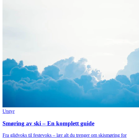
Utstyr
Smøring av ski – En komplett guide
Fra glidvoks til festevoks – lær alt du trenger om skismøring for