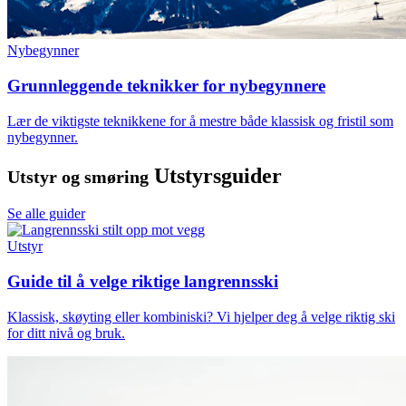
Nybegynner
Grunnleggende teknikker for nybegynnere
Lær de viktigste teknikkene for å mestre både klassisk og fristil som
nybegynner.
Utstyrsguider
Utstyr og smøring
Se alle guider
Utstyr
Guide til å velge riktige langrennsski
Klassisk, skøyting eller kombiniski? Vi hjelper deg å velge riktig ski
for ditt nivå og bruk.