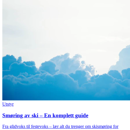
Utstyr
Smøring av ski – En komplett guide
Fra glidvoks til festevoks – lær alt du trenger om skismøring for