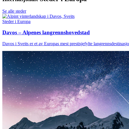
Se alle steder
Steder i Europa
Davos – Alpenes langrennshovedstad
Davos i Sveits er et av Europas mest prestisjefylte langrennsdestinas