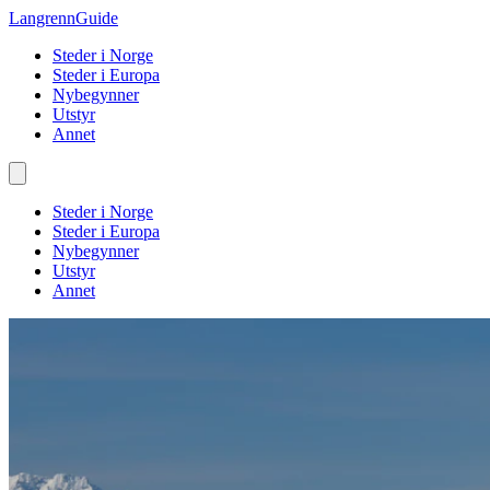
Langrenn
Guide
Steder i Norge
Steder i Europa
Nybegynner
Utstyr
Annet
Steder i Norge
Steder i Europa
Nybegynner
Utstyr
Annet